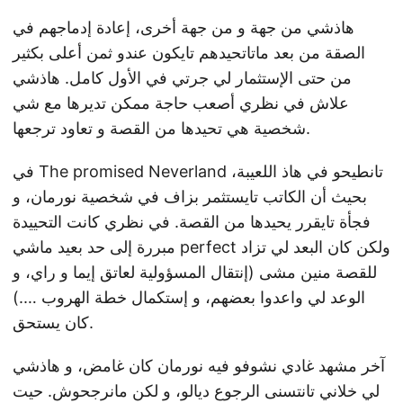
هاذشي من جهة و من جهة أخرى، إعادة إدماجهم في
الصقة من بعد ماتاتحيدهم تايكون عندو ثمن أعلى بكثير
من حتى الإستثمار لي جرتي في الأول كامل. هاذشي
علاش في نظري أصعب حاجة ممكن تديرها مع شي
شخصية هي تحيدها من القصة و تعاود ترجعها.
في The promised Neverland تانطيحو في هاذ اللعيبة،
بحيث أن الكاتب تايستثمر بزاف في شخصية نورمان، و
فجأة تايقرر يحيدها من القصة. في نظري كانت التحييدة
مبررة إلى حد بعيد ماشي perfect ولكن كان البعد لي تزاد
للقصة منين مشى (إنتقال المسؤولية لعاتق إيما و راي، و
الوعد لي واعدوا بعضهم، و إستكمال خطة الهروب ….)
كان يستحق.
آخر مشهد غادي نشوفو فيه نورمان كان غامض، و هاذشي
لي خلاني تانتسنى الرجوع ديالو، و لكن مانرجحوش. حيت