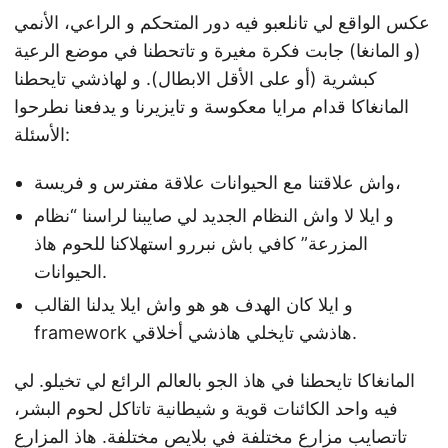
عكس الواقع لي تانلعبو فيه دور المتحكم و الراعي، الأنمي
(و المانغا) جابت فكرة مغيرة و تاتحطنا في موضع الرعية
كبشرية (أو على الأقل الابطال). و لهاذشي تايحطنا
المانغاكا قدام مرايا معكوسة و تايزيرنا و يدفعنا نطرحوا
الأسئلة:
واش علاقتنا مع الحيوانات علاقة مفترس و فريسة،
و ايلا لا واش النظام الجديد لي صايبنا لراسنا “نظام
المزرعة” كافي باش نبررو استهلاكنا للحوم هاذ
الحيوانات.
و ايلا كان الهدف هو هو واش ايلا يدلنا القالب
framework هاذشي تايخلي هاذشي أخلاقي.
المانغاكا تايحطنا في هاذ الجو بالعالم الرائع لي تخيلو. لي
فيه واحد الكائنات قوية و شيطانية تاتاكل لحوم البشر،
تاتصايب مزارع مختلفة في بلايص مختلفة. هاذ المزارع