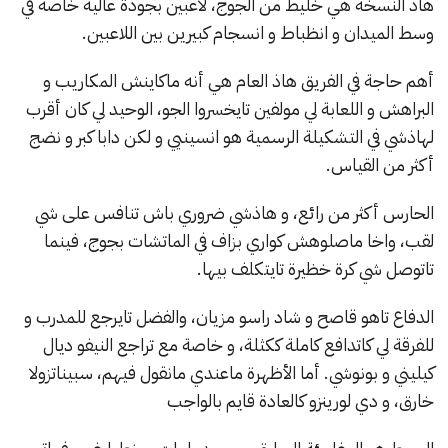
هاذ النسخة هي خليط من الجوج، لاعبين بجودة عالية خاصة في
وسط الميدان و انظباط و انسجام كبيرين بين اللاعبين.
أهم حاجة في الفريق هاذ العام هي أنه ماكاينش المكاريب و
البراهش و اللعابة لي مولفين تايخسروا الجو، الوحيد لي كان أقرب
لهاذشي في التشكيلة الرسمية هو انسينيي و لكن دابا كبر و نضج
أكثر من القياس.
الحارس أكثر من رائع، و هاذشي ضروري باش تنافس على شي
لقب، واخا ماصلوهش كواري بزاف في الماتشات بجوج، فينما
تاتوصل شي كرة خظيرة تايتكلف بيها.
الدفاع تاهو قاصح و شاد راسو مزيان، والفضل تايرجع للمدرب و
للفرقة لي كاتدافع كاملة ككثلة، و خاصة مع تراجع النيفو ديال
كيليني و بونوشي. أما الأظهرة ماعندي مانقول فيهم، سبيناتزولا
خارق، و دي لورينزو كالعادة قايم بالواجب