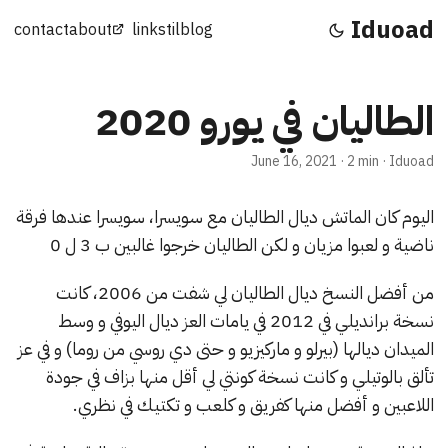
Iduoad
contact
about
links
til
blog
الطاليان في يورو 2020
June 16, 2021
·
2 min
·
Iduoad
اليوم كان الماتش ديال الطاليان مع سويسرا، سويسرا عندها فرقة
ناضية و لعبوا مزيان و لكن الطاليان خرجوا غالبين ب 3 ل 0
من أفضل النسخ ديال الطاليان لي شفت من 2006، كانت
نسخة برانديلي في 2012 في يامات العز ديال اليوفي و وسط
الميدان ديالها (بيرلو و ماركيزيو و حتى دي روسي من روما) و في عز
تألق بالوتيلي و كانت نسخة كونتي لي أقل منها بزاف في جودة
اللاعبين و أفضل منها كفريق و كلعب و تكتيك في نظري.