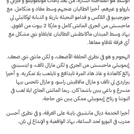
الوسط هو المفاجئة السارة، من بعد يامات مونطوليفو و فيراتي و
بارولو و غيرهم، أخيرا الطاليان عنجهم وسط مقاد و متكامل. مع
جورجينيو في اللاكس و قدامو النحيلة باريلا و الذبابة لوكاتيلي لي
ماحبسش من الجرى الماتش كامل و ماركا 2 بيوت من الفوق.
بهاذ وسط الميدان ماكانظنش الطاليان غايلقاو شي مشكل مع
أي فرقة تلاقاو معاها.
الهجوم و هو في نظري الحلقة الأضعف، و لكن ماشي شي ضعف.
إيموبيلي ماحبسش من الجري و لكن مازال تالف، و اينسينيي
رائع كالعادة و عاذ هاذ المرة تايدافع و تايلعب بلا تمكريه. و أخيرا
بيراردي لي تالف و مازال مالاقيش راسو، و مازال تاتحس بيها
متسرع و باغي يبين باشما كان. ربما الماتش الجاي ايلا لعب في
البونتا و رتاح إيموبيلي ممكن يبين شي حاجة.
أخيرا الخدمة ديال مانشيني باينة على الفرقة، و في نظري أحسن
مدرب في اليورو لحد الساعة، بهاذ الواقعية و الإبداع لي بيّن.